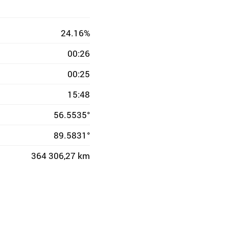
24.16%
00:26
00:25
15:48
56.5535°
89.5831°
364 306,27 km