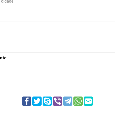
 cidade
onte