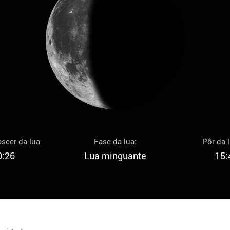
scer da lua
Fase da lua:
Pôr da 
0:26
Lua minguante
15: