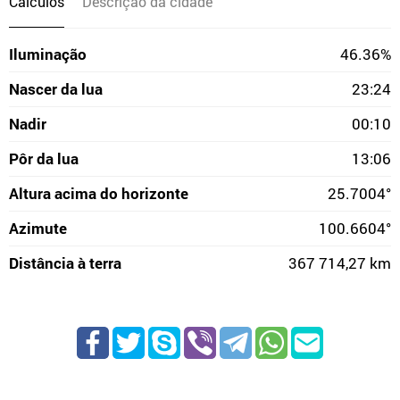
Cálculos
Descrição da cidade
Iluminação
46.36%
Nascer da lua
23:24
Nadir
00:10
Pôr da lua
13:06
Altura acima do horizonte
25.7004°
Azimute
100.6604°
Distância à terra
367 714,27 km