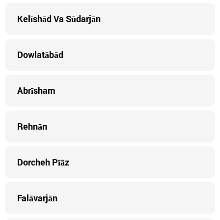
Kelīshād Va Sūdarjān
Dowlatābād
Abrīsham
Rehnān
Dorcheh Pīāz
Falāvarjān