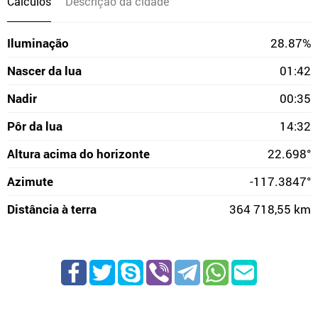
Cálculos
Descrição da cidade
Iluminação
28.87%
Nascer da lua
01:42
Nadir
00:35
Pôr da lua
14:32
Altura acima do horizonte
22.698°
Azimute
-117.3847°
Distância à terra
364 718,55 km