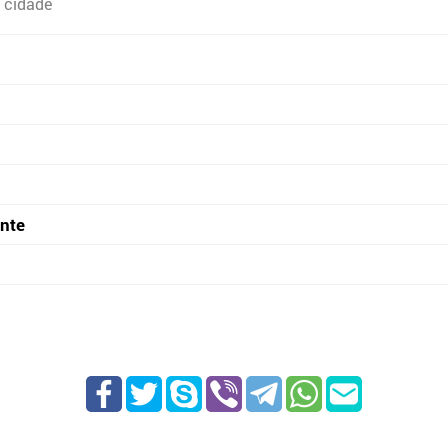
 cidade
onte