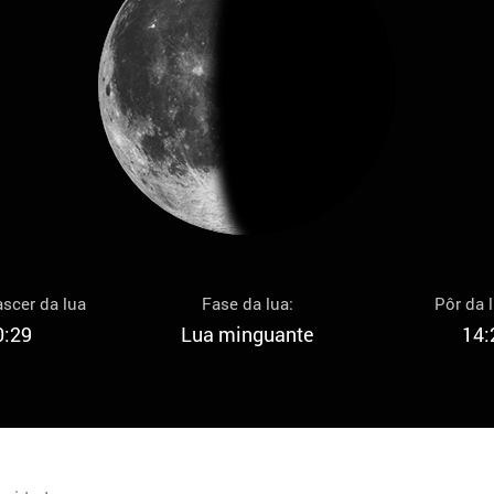
scer da lua
Fase da lua:
Pôr da 
0:29
Lua minguante
14: