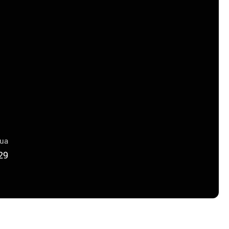
lua
29