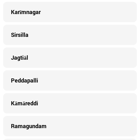
Karīmnagar
Sirsilla
Jagtiāl
Peddapalli
Kāmāreddi
Ramagundam