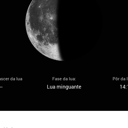
scer da lua
Fase da lua:
Pôr da 
--
Lua minguante
14: