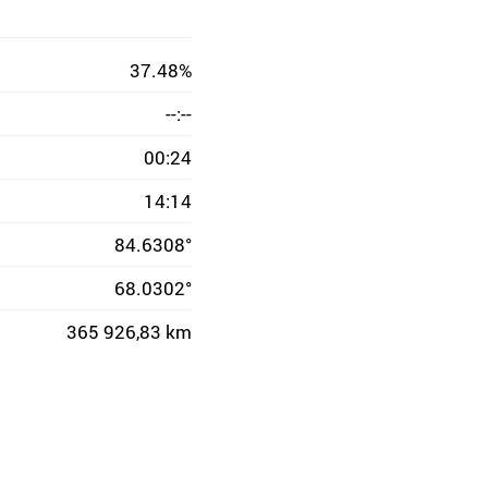
37.48%
--:--
00:24
14:14
84.6308°
68.0302°
365 926,83 km