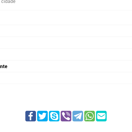
 cidade
onte