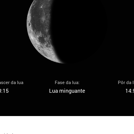
scer da lua
Fase da lua:
Pôr da 
0:15
Lua minguante
14: