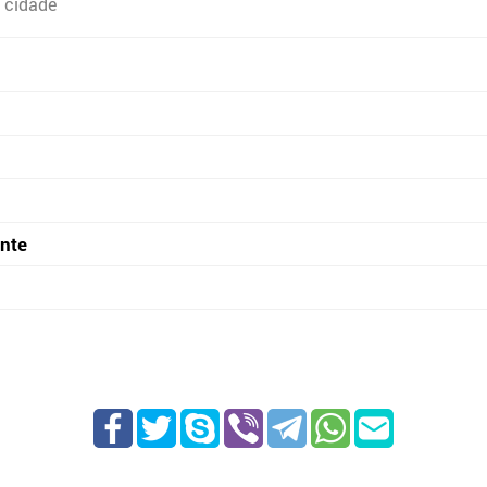
 cidade
onte