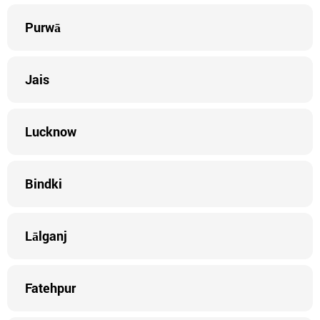
Purwā
Jais
Lucknow
Bindki
Lālganj
Fatehpur