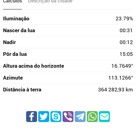
Cálculos
Descrição da cidade
Iluminação
23.79%
Nascer da lua
00:31
Nadir
00:12
Pôr da lua
15:05
Altura acima do horizonte
16.7649°
Azimute
113.1266°
Distância à terra
364 282,93 km