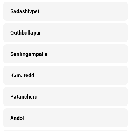
Sadashivpet
Quthbullapur
Serilingampalle
Kāmāreddi
Patancheru
Andol