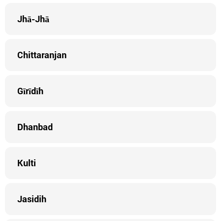
Jhā-Jhā
Chittaranjan
Gīrīdīh
Dhanbad
Kulti
Jasidih