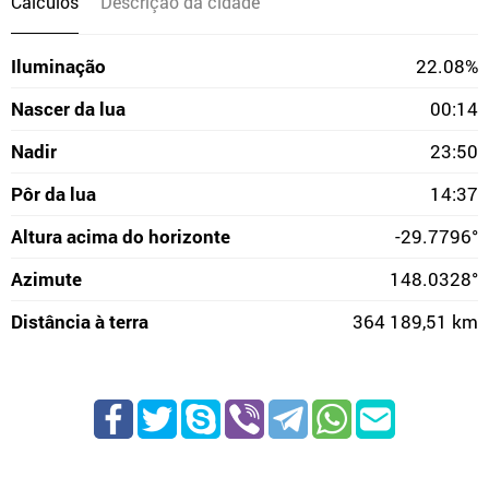
Cálculos
Descrição da cidade
Iluminação
22.08%
Nascer da lua
00:14
Nadir
23:50
Pôr da lua
14:37
Altura acima do horizonte
-29.7796°
Azimute
148.0328°
Distância à terra
364 189,51 km