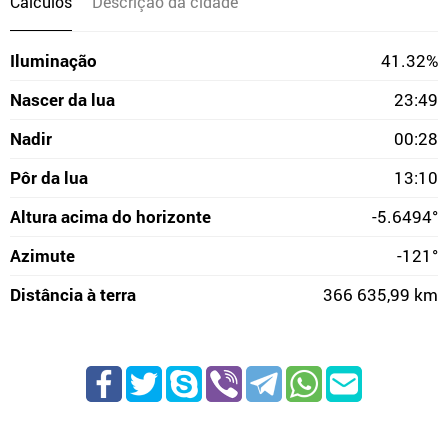
Cálculos
Descrição da cidade
Iluminação
41.32%
Nascer da lua
23:49
Nadir
00:28
Pôr da lua
13:10
Altura acima do horizonte
-5.6494°
Azimute
-121°
Distância à terra
366 635,99 km