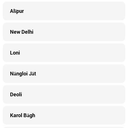
Alīpur
New Delhi
Loni
Nāngloi Jāt
Deoli
Karol Bāgh