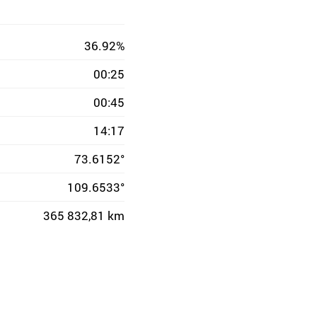
36.92%
00:25
00:45
14:17
73.6152°
109.6533°
365 832,81 km