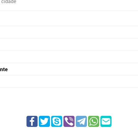
 cidade
onte