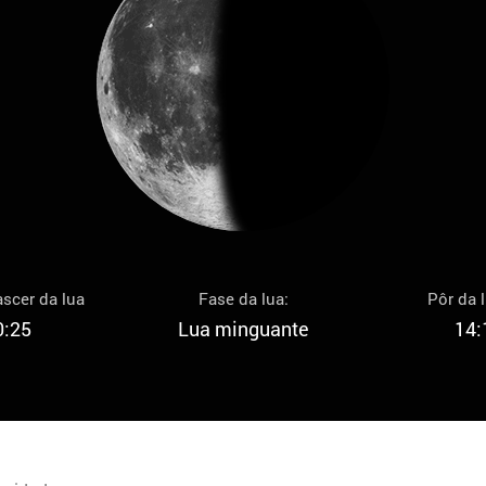
scer da lua
Fase da lua:
Pôr da 
0:25
Lua minguante
14: