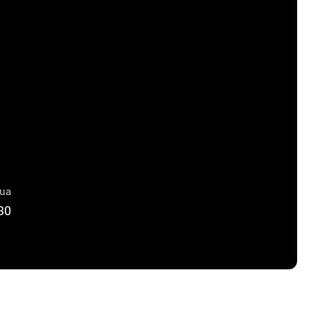
lua
30