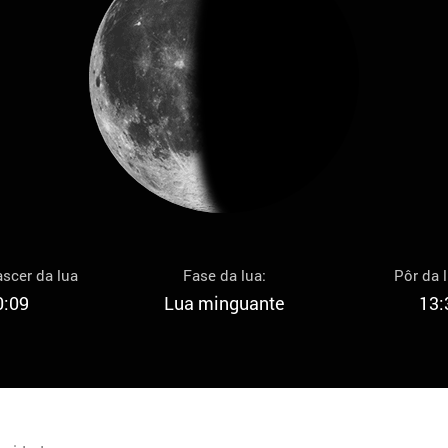
scer da lua
Fase da lua:
Pôr da 
0:09
Lua minguante
13: