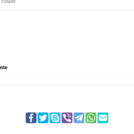
 cidade
onte