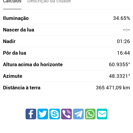
Cálculos
Descrição da cidade
Iluminação
34.65%
Nascer da lua
--:--
Nadir
01:26
Pôr da lua
16:44
Altura acima do horizonte
60.9355°
Azimute
48.3321°
Distância à terra
365 471,09 km