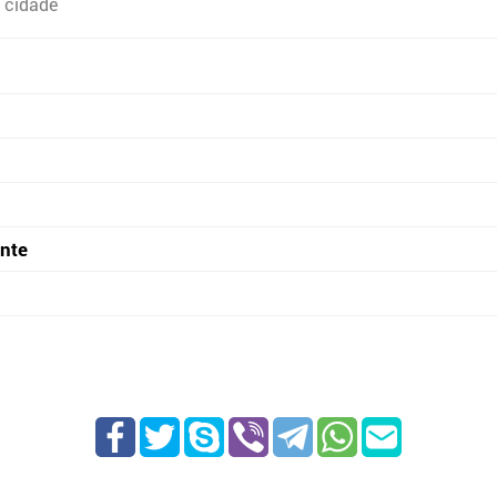
 cidade
onte