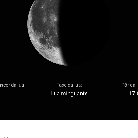
scer da lua
Fase da lua:
Pôr da 
--
Lua minguante
17: