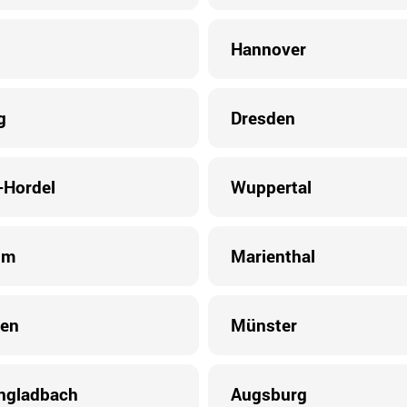
Hannover
g
Dresden
Hordel
Wuppertal
im
Marienthal
en
Münster
ngladbach
Augsburg