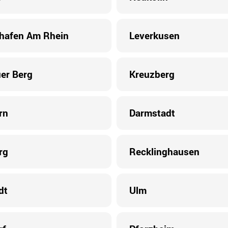
hafen Am Rhein
Leverkusen
er Berg
Kreuzberg
rn
Darmstadt
rg
Recklinghausen
dt
Ulm