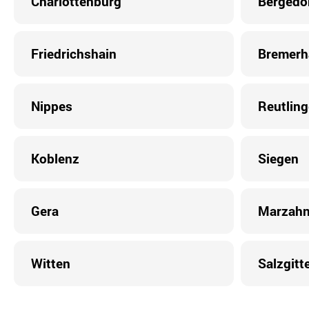
Charlottenburg
Bergedo
Friedrichshain
Bremerh
Nippes
Reutlin
Koblenz
Siegen
Gera
Marzah
Witten
Salzgitt