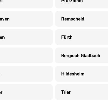
rf
Pforzheim
aven
Remscheid
gen
Fürth
Bergisch Gladbach
n
Hildesheim
er
Trier