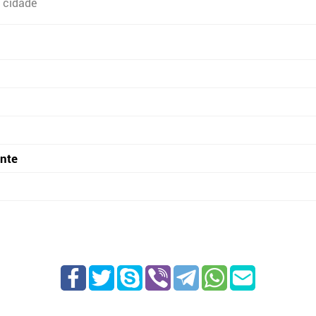
 cidade
onte