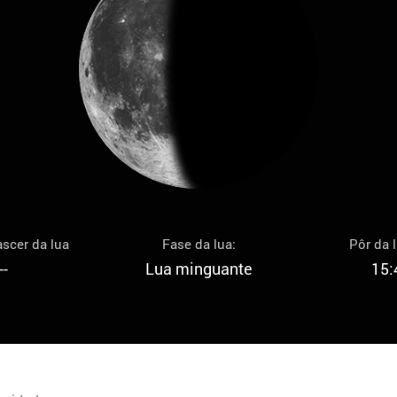
scer da lua
Fase da lua:
Pôr da 
--
Lua minguante
15: