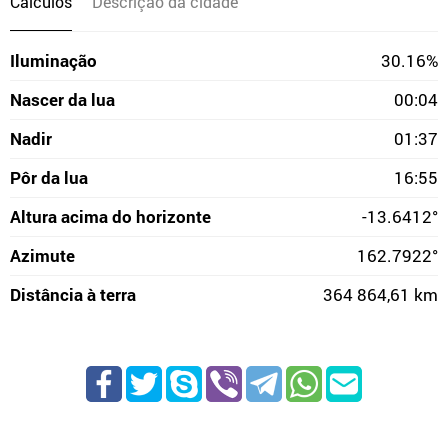
Cálculos
Descrição da cidade
Iluminação
30.16%
Nascer da lua
00:04
Nadir
01:37
Pôr da lua
16:55
Altura acima do horizonte
-13.6412°
Azimute
162.7922°
Distância à terra
364 864,61 km