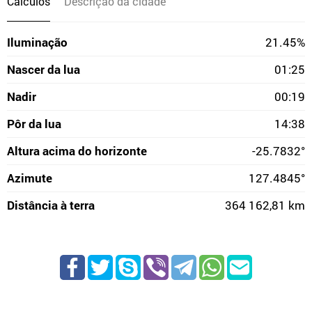
Cálculos
Descrição da cidade
Iluminação
21.45%
Nascer da lua
01:25
Nadir
00:19
Pôr da lua
14:38
Altura acima do horizonte
-25.7832°
Azimute
127.4845°
Distância à terra
364 162,81 km