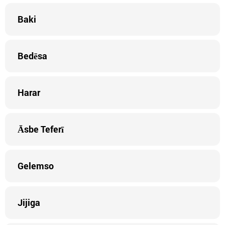
Baki
Bedēsa
Harar
Āsbe Teferī
Gelemso
Jijiga