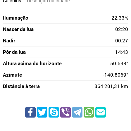
Cálculos
Descrição da cidade
Iluminação
22.33%
Nascer da lua
02:20
Nadir
00:27
Pôr da lua
14:43
Altura acima do horizonte
50.638°
Azimute
-140.8069°
Distância à terra
364 201,31 km