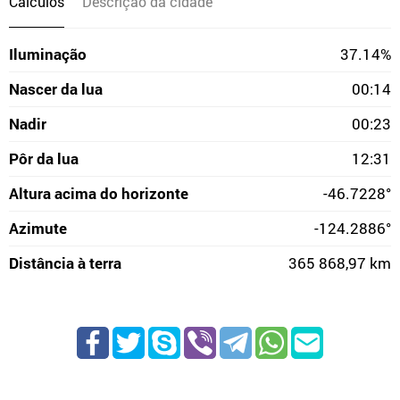
Cálculos
Descrição da cidade
Iluminação
37.14%
Nascer da lua
00:14
Nadir
00:23
Pôr da lua
12:31
Altura acima do horizonte
-46.7228°
Azimute
-124.2886°
Distância à terra
365 868,97 km