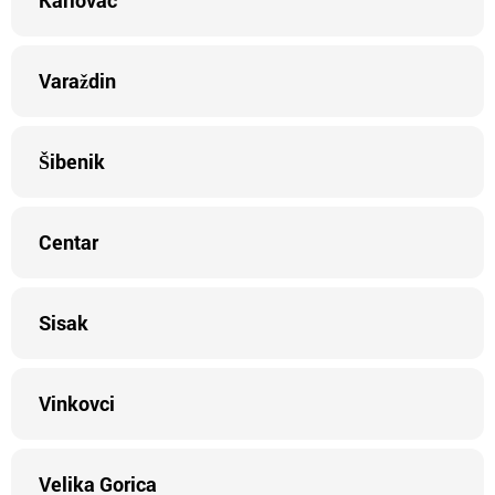
Karlovac
Varaždin
Šibenik
Centar
Sisak
Vinkovci
Velika Gorica