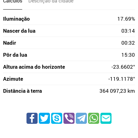
Cálculos
Descrição da cidade
Iluminação
17.69%
Nascer da lua
03:14
Nadir
00:32
Pôr da lua
15:30
Altura acima do horizonte
-23.6602°
Azimute
-119.1178°
Distância à terra
364 097,23 km