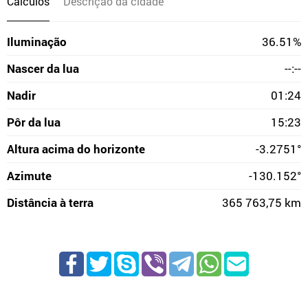
Cálculos
Descrição da cidade
Iluminação
36.51%
Nascer da lua
--:--
Nadir
01:24
Pôr da lua
15:23
Altura acima do horizonte
-3.2751°
Azimute
-130.152°
Distância à terra
365 763,75 km