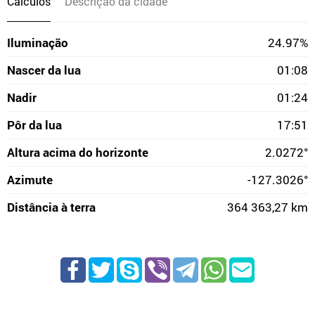
Cálculos
Descrição da cidade
Iluminação
24.97%
Nascer da lua
01:08
Nadir
01:24
Pôr da lua
17:51
Altura acima do horizonte
2.0272°
Azimute
-127.3026°
Distância à terra
364 363,27 km