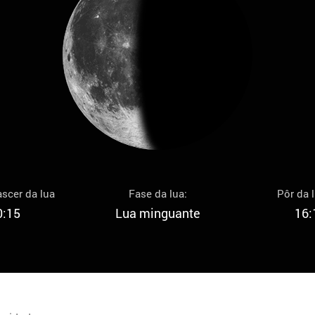
scer da lua
Fase da lua:
Pôr da 
0:15
Lua minguante
16: