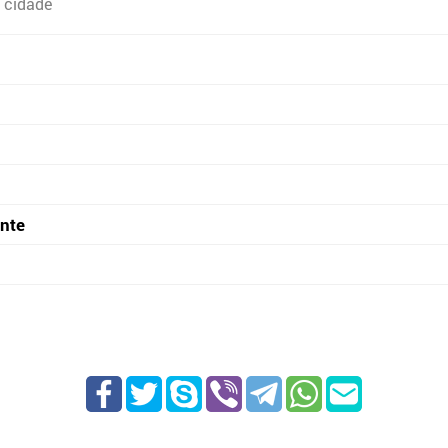
 cidade
onte