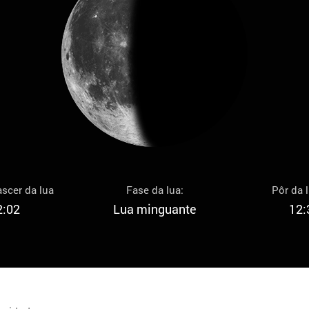
scer da lua
Fase da lua:
Pôr da 
2:02
Lua minguante
12: