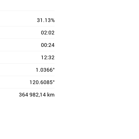
31.13%
02:02
00:24
12:32
1.0366°
120.6085°
364 982,14 km