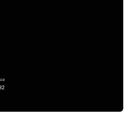
lua
32