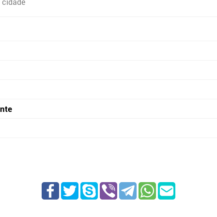
 cidade
onte