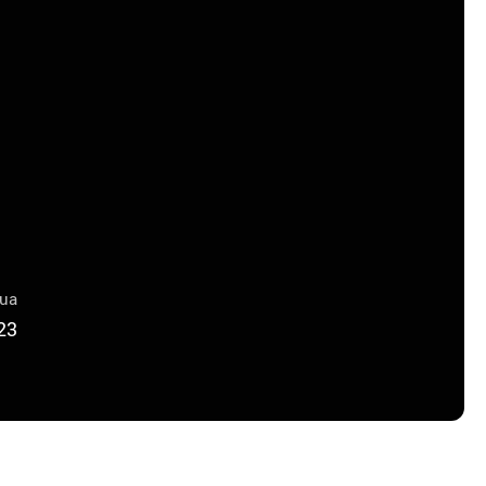
lua
23