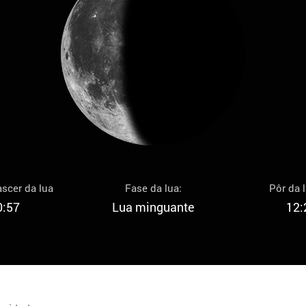
scer da lua
Fase da lua:
Pôr da 
0:57
Lua minguante
12: