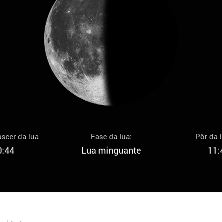
scer da lua
Fase da lua:
Pôr da 
0:44
Lua minguante
11: