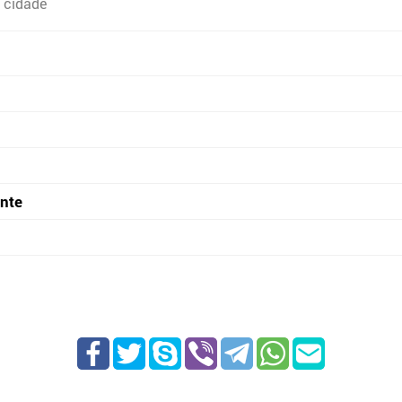
 cidade
onte