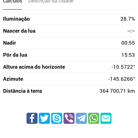
Cálculos
Descrição da cidade
Iluminação
28.7%
Nascer da lua
--:--
Nadir
00:55
Pôr da lua
15:53
Altura acima do horizonte
-10.5722°
Azimute
-145.6266°
Distância à terra
364 700,71 km