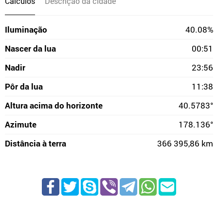
Cálculos
Descrição da cidade
Iluminação
40.08%
Nascer da lua
00:51
Nadir
23:56
Pôr da lua
11:38
Altura acima do horizonte
40.5783°
Azimute
178.136°
Distância à terra
366 395,86 km