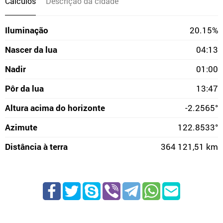
Cálculos
Descrição da cidade
Iluminação
20.15%
Nascer da lua
04:13
Nadir
01:00
Pôr da lua
13:47
Altura acima do horizonte
-2.2565°
Azimute
122.8533°
Distância à terra
364 121,51 km