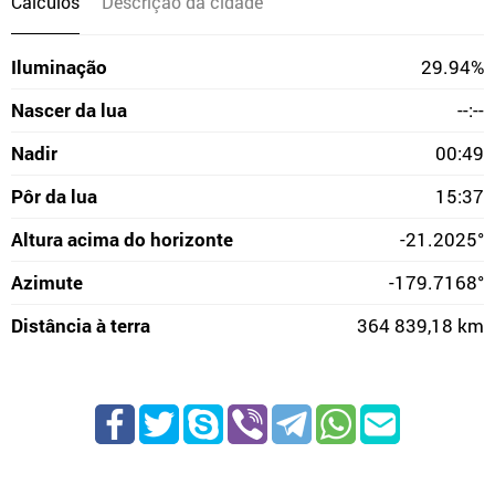
Cálculos
Descrição da cidade
Iluminação
29.94%
Nascer da lua
--:--
Nadir
00:49
Pôr da lua
15:37
Altura acima do horizonte
-21.2025°
Azimute
-179.7168°
Distância à terra
364 839,18 km