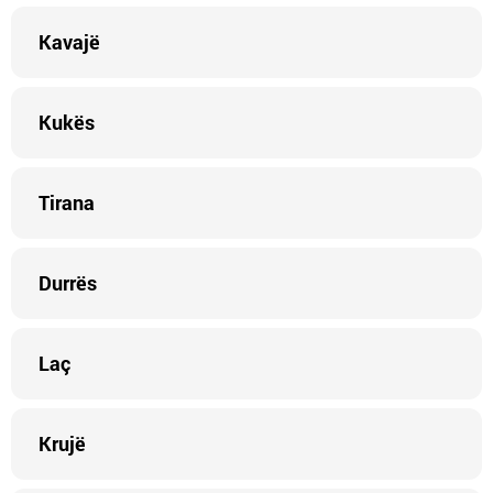
Kavajë
Kukës
Tirana
Durrës
Laç
Krujë