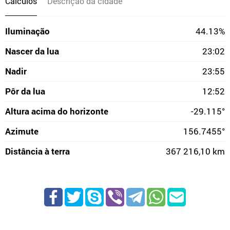
Cálculos
Descrição da cidade
Iluminação
44.13%
Nascer da lua
23:02
Nadir
23:55
Pôr da lua
12:52
Altura acima do horizonte
-29.115°
Azimute
156.7455°
Distância à terra
367 216,10 km