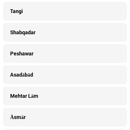
Tangi
Shabqadar
Peshawar
Asadābād
Mehtar Lām
Āsmār